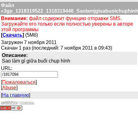
Файл
«3gp_1318319522_1318319446_Saolamjgiuabuoichuphinh.
Внимание:
файл содержит функцию отправки SMS.
Загружайте его только если полностью уверены в авторе
этой программы
[
Скачать
]
(5Мб)
Загружен 7 ноября 2011
Скачан 1 раз (последний: 7 ноября 2011 в 09:43)
Описание:
Sao làm gì giữa buổi chụp hình
URL:
[
Пожаловаться
]
[
Abuse
]
[
На главную
]
upWAP.ru
|
помощь