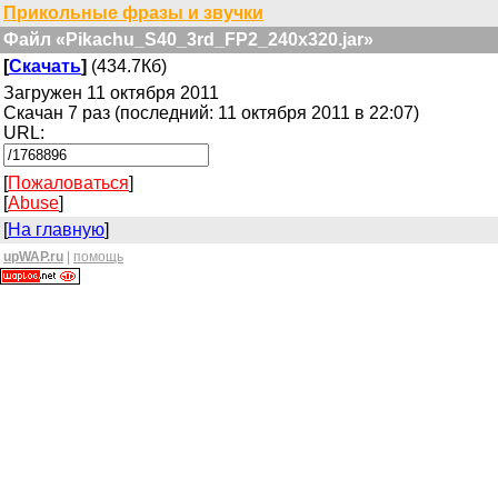
Прикольные фразы и звучки
Файл «Pikachu_S40_3rd_FP2_240x320.jar»
[
Скачать
]
(434.7Кб)
Загружен 11 октября 2011
Скачан 7 раз (последний: 11 октября 2011 в 22:07)
URL:
[
Пожаловаться
]
[
Abuse
]
[
На главную
]
upWAP.ru
|
помощь