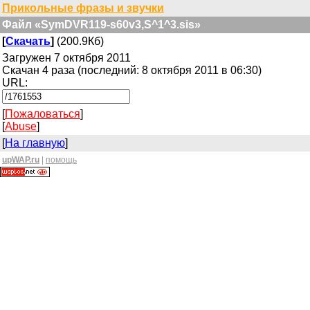
Прикольные фразы и звучки
Файл «SymDVR119-s60v3,S^1^3.sis»
[
Скачать
]
(200.9Кб)
Загружен 7 октября 2011
Скачан 4 раза (последний: 8 октября 2011 в 06:30)
URL:
[
Пожаловаться
]
[
Abuse
]
[
На главную
]
upWAP.ru
|
помощь