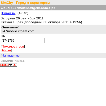
SimCity - Город с характером
Файл «247mobile.xtgem.com.zip»
[
Скачать
]
(4.8Кб)
Загружен 26 сентября 2011
Скачан 19 раз (последний: 30 октября 2011 в 19:56)
Описание:
247mobile.xtgem.com
URL:
[
Пожаловаться
]
[
Abuse
]
[
На главную
]
upWAP.ru
|
помощь