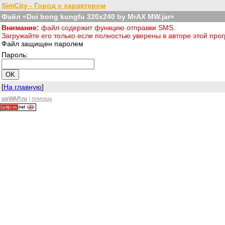
SimCity - Город с характером
Файл «Doi bong kungfu 320x240 by MrAX MW.jar»
Внимание:
файл содержит функцию отправки SMS.
Загружайте его только если полностью уверены в авторе этой пр
Файл защищен паролем
Пароль:
[
На главную
]
upWAP.ru
|
помощь