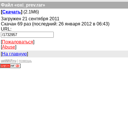
Файл «oxi_prev.rar»
[
Скачать
]
(2.1Мб)
Загружен 21 сентября 2011
Скачан 69 раз (последний: 26 января 2012 в 06:43)
URL:
[
Пожаловаться
]
[
Abuse
]
[
На главную
]
upWAP.ru
|
помощь