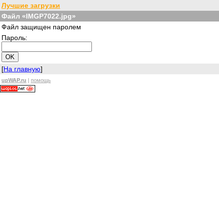
Лучшие загрузки
Файл «IMGP7022.jpg»
Файл защищен паролем
Пароль:
[
На главную
]
upWAP.ru
|
помощь