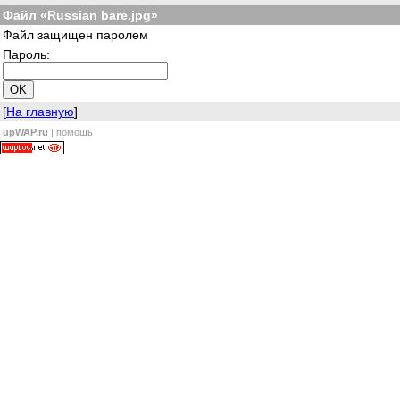
Файл «Russian bare.jpg»
Файл защищен паролем
Пароль:
[
На главную
]
upWAP.ru
|
помощь