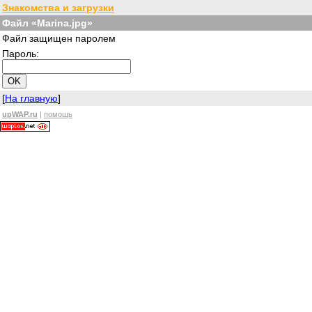
Знакомства и загрузки
Файл «Marina.jpg»
Файл защищен паролем
Пароль:
[
На главную
]
upWAP.ru
|
помощь