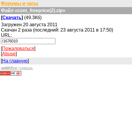
Форумы и чаты
Файл «com_freeprice(2).zip»
[
Скачать
]
(49.3Кб)
Загружен 20 августа 2011
Скачан 2 раза (последний: 23 августа 2011 в 17:50)
URL:
[
Пожаловаться
]
[
Abuse
]
[
На главную
]
upWAP.ru
|
помощь