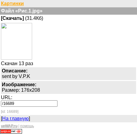
Картинки
Файл «Рис.1.jpg»
[Скачать]
(31.4Кб)
Скачан 13 раз
Описание:
sent by V.P.K
Изображение:
Размер: 176x208
URL:
[id: 16689]
[
На главную
]
upWAP.ru
|
помощь