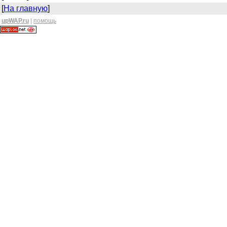
[
На главную
]
upWAP.ru
|
помощь