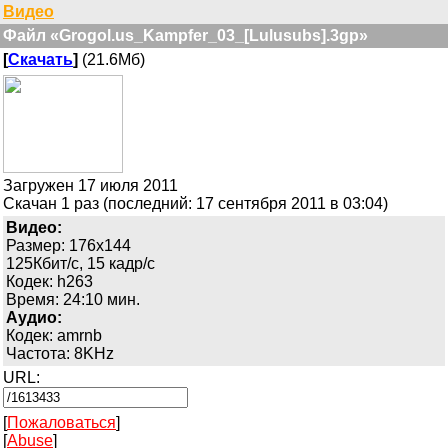
Видео
Файл «Grogol.us_Kampfer_03_[Lulusubs].3gp»
[
Скачать
]
(21.6Мб)
Загружен 17 июля 2011
Скачан 1 раз (последний: 17 сентября 2011 в 03:04)
Видео:
Размер: 176x144
125Кбит/с, 15 кадр/с
Кодек: h263
Время: 24:10 мин.
Аудио:
Кодек: amrnb
Частота: 8KHz
URL:
[
Пожаловаться
]
[
Abuse
]