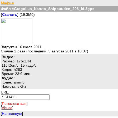
Мафия
Файл «Grogol.us_Naruto_Shippuuden_208_Id.3gp»
[
Скачать
]
(19.3Мб)
Загружен 16 июля 2011
Скачан 2 раза (последний: 9 августа 2011 в 10:07)
Видео:
Размер: 176x144
116Кбит/с, 15 кадр/с
Кодек: h263
Время: 23:9 мин.
Аудио:
Кодек: amrnb
Частота: 8KHz
URL:
[
Пожаловаться
]
[
Abuse
]
[
На главную
]