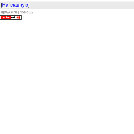
[
На главную
]
upWAP.ru
|
помощь