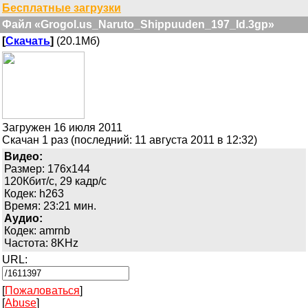
Бесплатные загрузки
Файл «Grogol.us_Naruto_Shippuuden_197_Id.3gp»
[
Скачать
]
(20.1Мб)
Загружен 16 июля 2011
Скачан 1 раз (последний: 11 августа 2011 в 12:32)
Видео:
Размер: 176x144
120Кбит/с, 29 кадр/с
Кодек: h263
Время: 23:21 мин.
Аудио:
Кодек: amrnb
Частота: 8KHz
URL:
[
Пожаловаться
]
[
Abuse
]