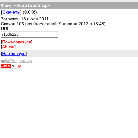
Файл «VibraTouch.zip»
[
Скачать
]
(0.6Кб)
Загружен 13 июля 2011
Скачан 106 раз (последний: 9 января 2012 в 13:48)
URL:
[
Пожаловаться
]
[
Abuse
]
[
На главную
]
upWAP.ru
|
помощь