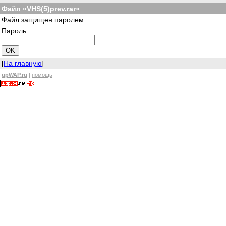
Файл «VHS(5)prev.rar»
Файл защищен паролем
Пароль:
[
На главную
]
upWAP.ru
|
помощь