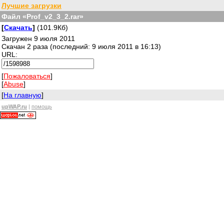
Лучшие загрузки
Файл «Prof_v2_3_2.rar»
[
Скачать
]
(101.9Кб)
Загружен 9 июля 2011
Скачан 2 раза (последний: 9 июля 2011 в 16:13)
URL:
[
Пожаловаться
]
[
Abuse
]
[
На главную
]
upWAP.ru
|
помощь