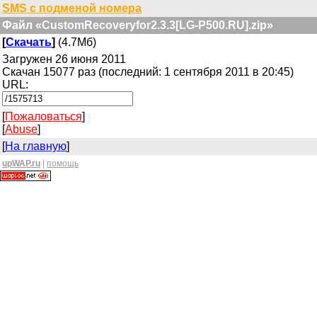
SMS с подменой номера
Файл «CustomRecoveryfor2.3.3[LG-P500.RU].zip»
[
Скачать
]
(4.7Мб)
Загружен 26 июня 2011
Скачан 15077 раз (последний: 1 сентября 2011 в 20:45)
URL:
[
Пожаловаться
]
[
Abuse
]
[
На главную
]
upWAP.ru
|
помощь