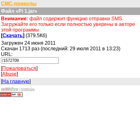
СМС-приколы
Файл «Pi 1.jar»
Внимание:
файл содержит функцию отправки SMS.
Загружайте его только если полностью уверены в авторе
этой программы
[
Скачать
]
(379.5Кб)
Загружен 24 июня 2011
Скачан 1713 раз (последний: 29 июля 2011 в 13:23)
URL:
[
Пожаловаться
]
[
Abuse
]
[
На главную
]
upWAP.ru
|
помощь