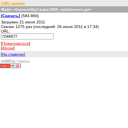
СМС-шпион
Файл «GamevhByCaube1994_mobilovevn.jar»
[
Скачать
]
(584.8Кб)
Загружен 21 июня 2011
Скачан 1275 раз (последний: 26 июня 2011 в 17:34)
URL:
[
Пожаловаться
]
[
Abuse
]
[
На главную
]
upWAP.ru
|
помощь