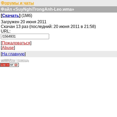
Форумы и чаты
Файл «SuyNghiTrongAnh-Leo.wma»
[
Скачать
]
(1Мб)
Загружен 20 июня 2011
Скачан 13 раз (последний: 20 июня 2011 в 21:58)
URL:
[
Пожаловаться
]
[
Abuse
]
[
На главную
]
upWAP.ru
|
помощь