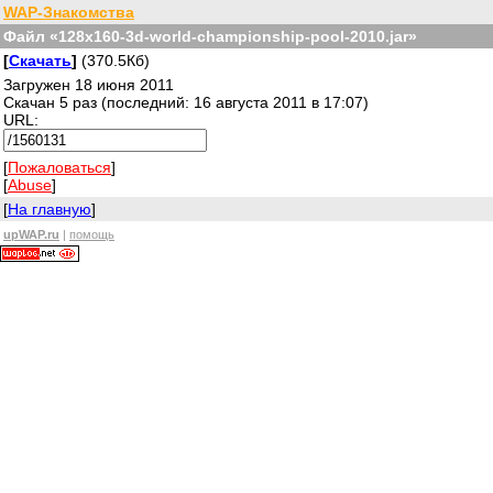
WAP-Знакомства
Файл «128x160-3d-world-championship-pool-2010.jar»
[
Скачать
]
(370.5Кб)
Загружен 18 июня 2011
Скачан 5 раз (последний: 16 августа 2011 в 17:07)
URL:
[
Пожаловаться
]
[
Abuse
]
[
На главную
]
upWAP.ru
|
помощь