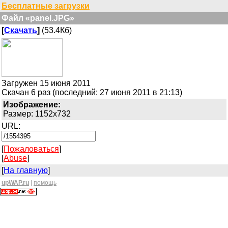
Бесплатные загрузки
Файл «panel.JPG»
[
Скачать
]
(53.4Кб)
Загружен 15 июня 2011
Скачан 6 раз (последний: 27 июня 2011 в 21:13)
Изображение:
Размер: 1152x732
URL:
[
Пожаловаться
]
[
Abuse
]
[
На главную
]
upWAP.ru
|
помощь