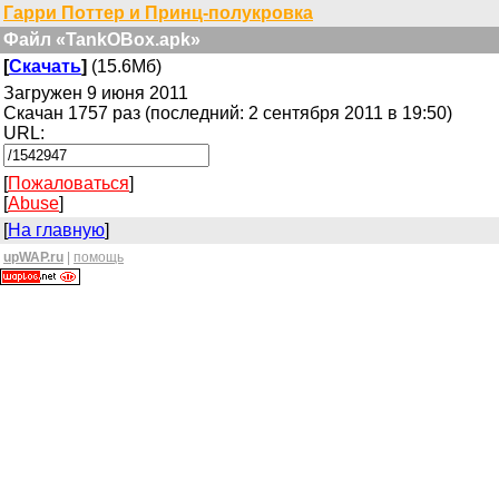
Гарри Поттер и Принц-полукровка
Файл «TankOBox.apk»
[
Скачать
]
(15.6Мб)
Загружен 9 июня 2011
Скачан 1757 раз (последний: 2 сентября 2011 в 19:50)
URL:
[
Пожаловаться
]
[
Abuse
]
[
На главную
]
upWAP.ru
|
помощь