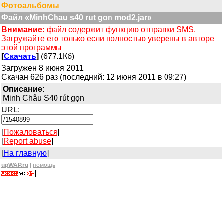
Фотоальбомы
Файл «MinhChau s40 rut gon mod2.jar»
Внимание:
файл содержит функцию отправки SMS.
Загружайте его только если полностью уверены в авторе
этой программы
[
Скачать
]
(677.1Кб)
Загружен 8 июня 2011
Скачан 626 раз (последний: 12 июня 2011 в 09:27)
Описание:
Minh Châu S40 rút gọn
URL:
[
Пожаловаться
]
[
Report abuse
]
[
На главную
]
upWAP.ru
|
помощь