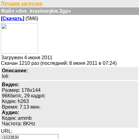
Лучшие загрузки
Файл «dve_krasivenjkie.3gp»
[
Скачать
]
(5Мб)
Загружен 4 июня 2011
Скачан 1210 раз (последний: 8 июня 2011 в 07:24)
Описание:
loli
Видео:
Размер: 176x144
96Кбит/с, 29 кадр/с
Кодек: h263
Время: 7:13 мин.
Аудио:
Кодек: amrnb
Частота: 8KHz
URL: