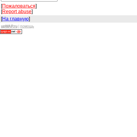
[
Пожаловаться
]
[
Report abuse
]
[
На главную
]
upWAP.ru
|
помощь