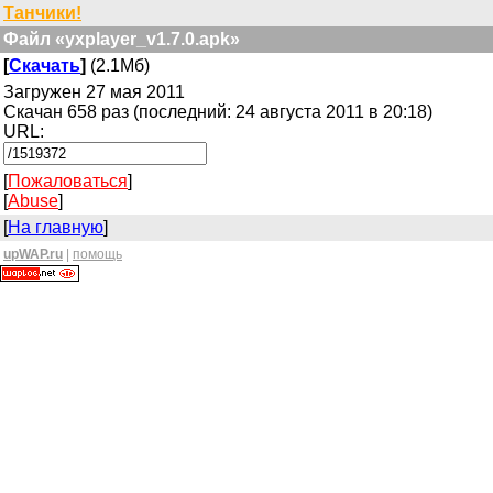
Танчики!
Файл «yxplayer_v1.7.0.apk»
[
Скачать
]
(2.1Мб)
Загружен 27 мая 2011
Скачан 658 раз (последний: 24 августа 2011 в 20:18)
URL:
[
Пожаловаться
]
[
Abuse
]
[
На главную
]
upWAP.ru
|
помощь