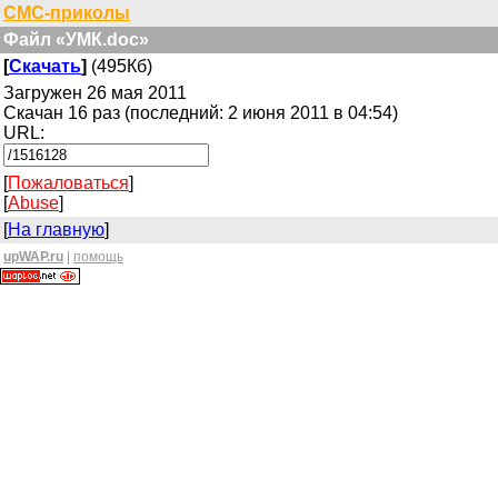
СМС-приколы
Файл «УМК.doc»
[
Скачать
]
(495Кб)
Загружен 26 мая 2011
Скачан 16 раз (последний: 2 июня 2011 в 04:54)
URL:
[
Пожаловаться
]
[
Abuse
]
[
На главную
]
upWAP.ru
|
помощь