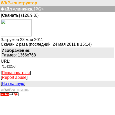
WAP-конструктор
Файл «линейка.JPG»
[Скачать]
(126.9Кб)
Загружен 23 мая 2011
Скачан 2 раза (последний: 24 мая 2011 в 15:14)
Изображение:
Размер: 1366x768
URL:
[
Пожаловаться
]
[
Report abuse
]
[
На главную
]
upWAP.ru
|
помощь