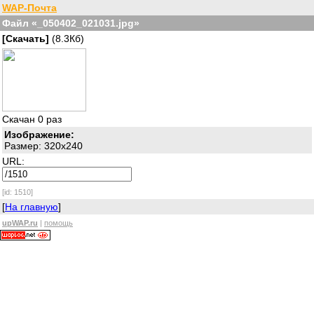
WAP-Почта
Файл «_050402_021031.jpg»
[Скачать]
(8.3Кб)
Скачан 0 раз
Изображение:
Размер: 320x240
URL:
[id: 1510]
[
На главную
]
upWAP.ru
|
помощь