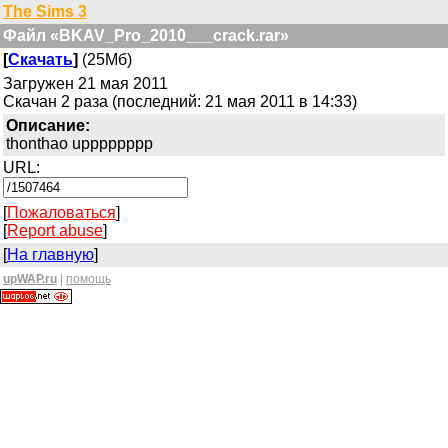
The Sims 3
Файл «BKAV_Pro_2010___crack.rar»
[
Скачать
]
(25Мб)
Загружен 21 мая 2011
Скачан 2 раза (последний: 21 мая 2011 в 14:33)
Описание:
thonthao upppppppp
URL:
[
Пожаловаться
]
[
Report abuse
]
[
На главную
]
upWAP.ru
|
помощь