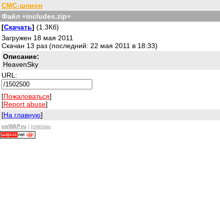
СМС-шпион
Файл «includes.zip»
[
Скачать
]
(1.3Кб)
Загружен 18 мая 2011
Скачан 13 раз (последний: 22 мая 2011 в 18:33)
Описание:
HeavenSky
URL:
[
Пожаловаться
]
[
Report abuse
]
[
На главную
]
upWAP.ru
|
помощь