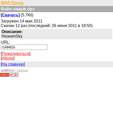
WAP-Почта
Файл «wapik.zip»
[
Скачать
]
(5.7Кб)
Загружен 14 мая 2011
Скачан 12 раз (последний: 26 июня 2011 в 18:50)
Описание:
HeavenSky
URL:
[
Пожаловаться
]
[
Abuse
]
[
На главную
]
upWAP.ru
|
помощь