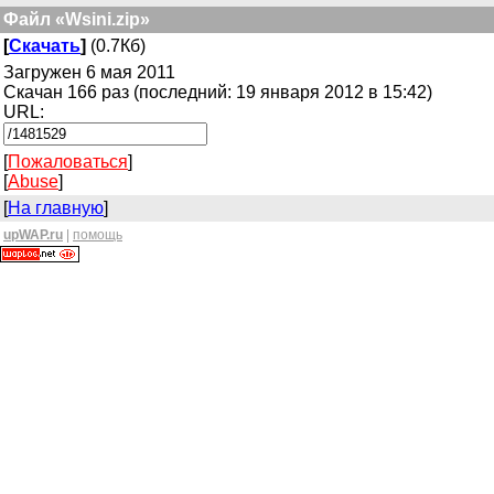
Файл «Wsini.zip»
[
Скачать
]
(0.7Кб)
Загружен 6 мая 2011
Скачан 166 раз (последний: 19 января 2012 в 15:42)
URL:
[
Пожаловаться
]
[
Abuse
]
[
На главную
]
upWAP.ru
|
помощь