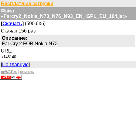
Бесплатные загрузки
Файл
«Farcry2_Nokia_N73_N76_N93_EN_IGPL_EU_104.jar»
[
Скачать
]
(590.6Кб)
Скачан 156 раз
Описание:
Far Cry 2 FOR Nokia N73
URL:
[
На главную
]
upWAP.ru
|
помощь