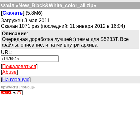
Файл «New_Black&White_color_all.zip»
[
Скачать
]
(5.8Мб)
Загружен 3 мая 2011
Скачан 1071 раз (последний: 11 января 2012 в 16:04)
Описание:
Очередная доработка лучшей :) темы для S5233T. Все
файлы, описание, и патчи внутри архива
URL:
[
Пожаловаться
]
[
Abuse
]
[
На главную
]
upWAP.ru
|
помощь