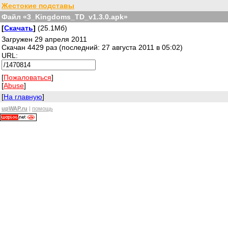
Жестокие подставы
Файл «3_Kingdoms_TD_v1.3.0.apk»
[
Скачать
]
(25.1Мб)
Загружен 29 апреля 2011
Скачан 4429 раз (последний: 27 августа 2011 в 05:02)
URL:
[
Пожаловаться
]
[
Abuse
]
[
На главную
]
upWAP.ru
|
помощь