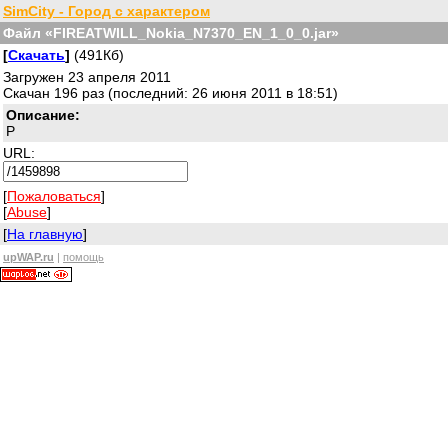
SimCity - Город с характером
Файл «FIREATWILL_Nokia_N7370_EN_1_0_0.jar»
[
Скачать
]
(491Кб)
Загружен 23 апреля 2011
Скачан 196 раз (последний: 26 июня 2011 в 18:51)
Описание:
P
URL:
[
Пожаловаться
]
[
Abuse
]
[
На главную
]
upWAP.ru
|
помощь