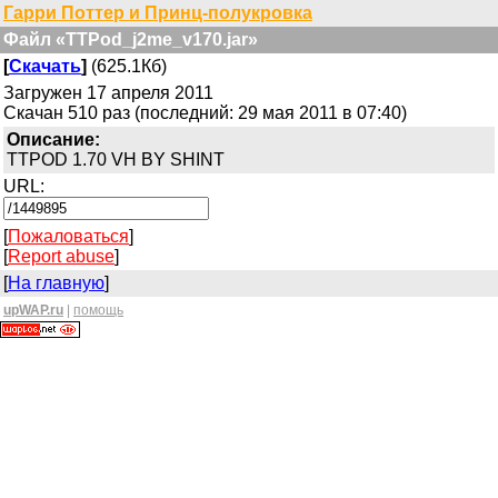
Гарри Поттер и Принц-полукровка
Файл «TTPod_j2me_v170.jar»
[
Скачать
]
(625.1Кб)
Загружен 17 апреля 2011
Скачан 510 раз (последний: 29 мая 2011 в 07:40)
Описание:
TTPOD 1.70 VH BY SHINT
URL:
[
Пожаловаться
]
[
Report abuse
]
[
На главную
]
upWAP.ru
|
помощь