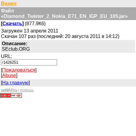
Видео
Файл
«Diamond_Twister_2_Nokia_E71_EN_IGP_EU_105.jar»
[
Скачать
]
(877.9Кб)
Загружен 13 апреля 2011
Скачан 107 раз (последний: 20 августа 2011 в 14:12)
Описание:
SEclub.ORG
URL:
[
Пожаловаться
]
[
Abuse
]
[
На главную
]
upWAP.ru
|
помощь