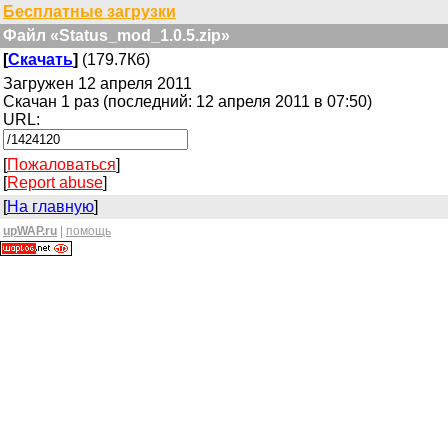
Бесплатные загрузки
Файл «Status_mod_1.0.5.zip»
[
Скачать
]
(179.7Кб)
Загружен 12 апреля 2011
Скачан 1 раз (последний: 12 апреля 2011 в 07:50)
URL:
[
Пожаловаться
]
[
Report abuse
]
[
На главную
]
upWAP.ru
|
помощь