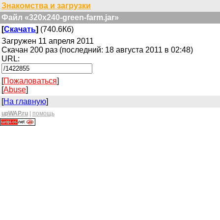
Знакомства и загрузки
Файл «320x240-green-farm.jar»
[
Скачать
]
(740.6Кб)
Загружен 11 апреля 2011
Скачан 200 раз (последний: 18 августа 2011 в 02:48)
URL:
[
Пожаловаться
]
[
Abuse
]
[
На главную
]
upWAP.ru
|
помощь