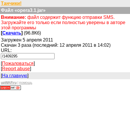
Танчики!
Файл «opera3.1.jar»
Внимание:
файл содержит функцию отправки SMS.
Загружайте его только если полностью уверены в авторе
этой программы
[
Скачать
]
(96.8Кб)
Загружен 5 апреля 2011
Скачан 3 раза (последний: 12 апреля 2011 в 14:02)
URL:
[
Пожаловаться
]
[
Report abuse
]
[
На главную
]
upWAP.ru
|
помощь