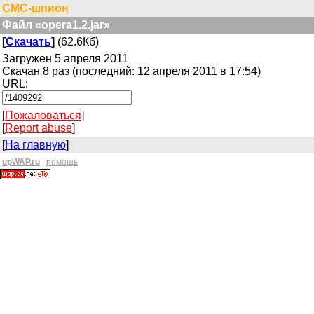
СМС-шпион
Файл «opera1.2.jar»
[
Скачать
]
(62.6Кб)
Загружен 5 апреля 2011
Скачан 8 раз (последний: 12 апреля 2011 в 17:54)
URL:
[
Пожаловаться
]
[
Report abuse
]
[
На главную
]
upWAP.ru
|
помощь