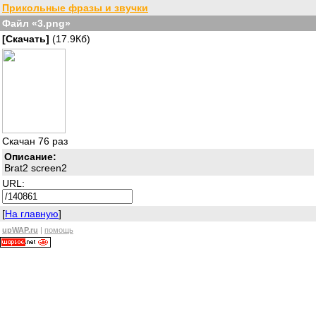
Прикольные фразы и звучки
Файл «3.png»
[Скачать]
(17.9Кб)
Скачан 76 раз
Описание:
Brat2 screen2
URL:
[
На главную
]
upWAP.ru
|
помощь