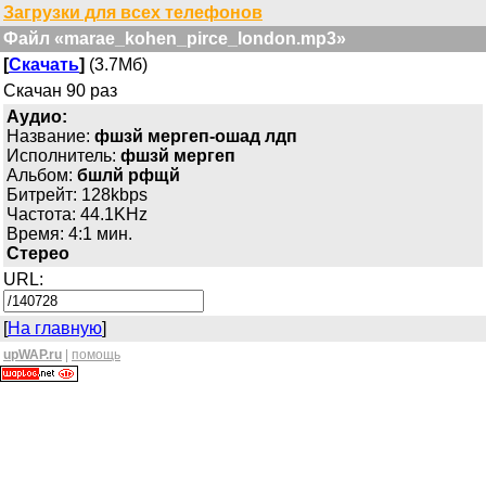
Загрузки для всех телефонов
Файл «marae_kohen_pirce_london.mp3»
[
Скачать
]
(3.7Мб)
Скачан 90 раз
Аудио:
Название:
фшзй мергеп-ошад лдп
Исполнитель:
фшзй мергеп
Альбом:
бшлй рфщй
Битрейт: 128kbps
Частота: 44.1KHz
Время: 4:1 мин.
Стерео
URL:
[
На главную
]
upWAP.ru
|
помощь