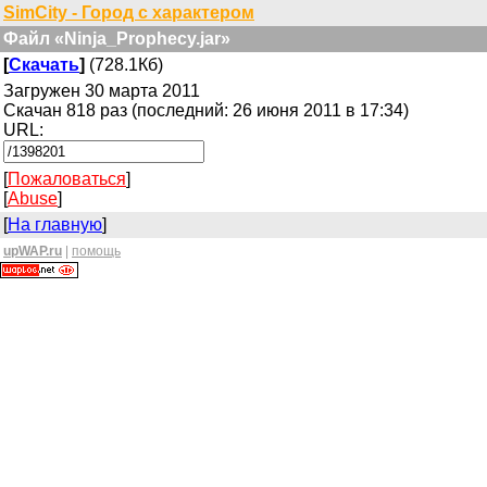
SimCity - Город с характером
Файл «Ninja_Prophecy.jar»
[
Скачать
]
(728.1Кб)
Загружен 30 марта 2011
Скачан 818 раз (последний: 26 июня 2011 в 17:34)
URL:
[
Пожаловаться
]
[
Abuse
]
[
На главную
]
upWAP.ru
|
помощь