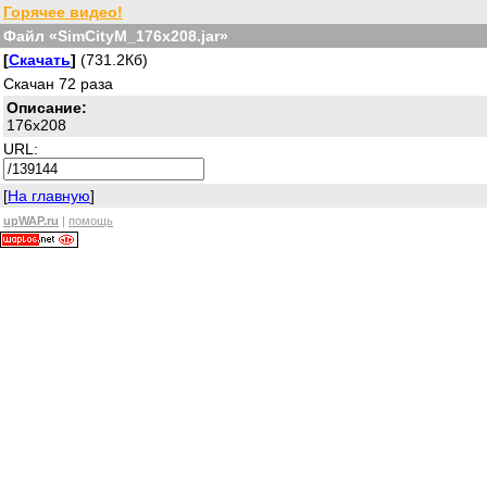
Горячее видео!
Файл «SimCityM_176x208.jar»
[
Скачать
]
(731.2Кб)
Скачан 72 раза
Описание:
176x208
URL:
[
На главную
]
upWAP.ru
|
помощь