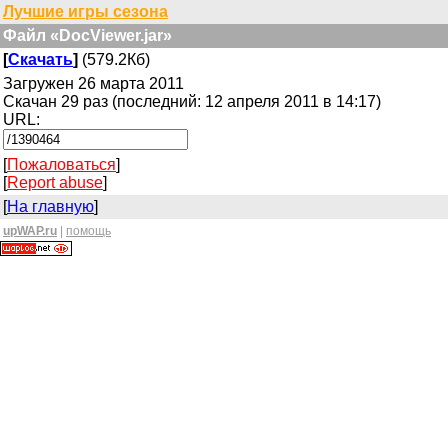
Лучшие игры сезона
Файл «DocViewer.jar»
[
Скачать
]
(579.2Кб)
Загружен 26 марта 2011
Скачан 29 раз (последний: 12 апреля 2011 в 14:17)
URL:
[
Пожаловаться
]
[
Report abuse
]
[
На главную
]
upWAP.ru
|
помощь