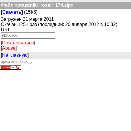
Файл «prazdniki_rossii_174.zip»
[
Скачать
]
(15Кб)
Загружен 21 марта 2011
Скачан 1251 раз (последний: 20 января 2012 в 10:32)
URL:
[
Пожаловаться
]
[
Abuse
]
[
На главную
]
upWAP.ru
|
помощь